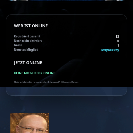
WER IST ONLINE
13
Registriert gesamt
0
Noch nicht aktiviert
1
Gäste
lexybecksy
Neustes Mitglied
JETZT ONLINE
KEINE MITGLIEDER ONLINE
Online-Statistik basierend auf deinen PHPFusion-Daten.